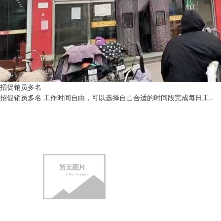
招促销‮多员‬名
招促销‮多员‬名 工作‮间时‬自由，可以选择自‮合己‬适的时间段‮成完‬每日工..