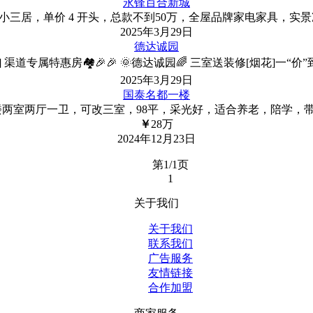
永锋百合新城
小三居，单价 4 开头，总款不到50万，全屋品牌家电家具，
2025年3月29日
德达诚园
]
渠道专属特惠房🏘️🎉🎉 🌞德达诚园🌈 三室送装修[烟花]一“价”到底 
2025年3月29日
国泰名都一楼
两室两厅一卫，可改三室，98平，采光好，适合养老，陪学，带
￥
28
万
2024年12月23日
第1/1页
1
关于我们
关于我们
联系我们
广告服务
友情链接
合作加盟