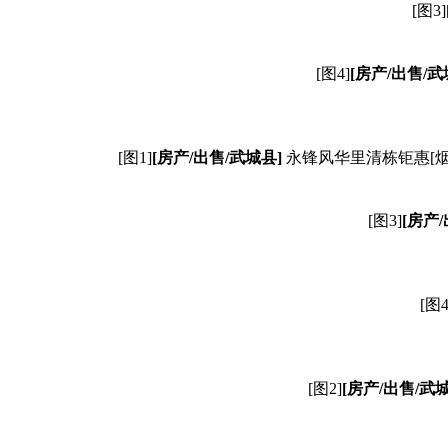
[图3]
[图4]
[
房产/
出售/
武
[图1]
[
房产/
出售/
武城县
]
永锋风华里清栋钜惠[烟花
[图3]
[
房产/
[图4
[图2]
[
房产/
出售/
武