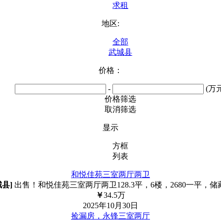
求租
地区:
全部
武城县
价格：
-
(万元
价格筛选
取消筛选
显示
方框
列表
和悦佳苑三室两厅两卫
城县
]
出售！和悦佳苑三室两厅两卫128.3平，6楼，2680一平，
￥
34.5
万
2025年10月30日
捡漏房，永锋三室两厅