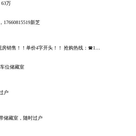
63万
660815519新芝
实景现房销售！！单价4字开头！！ 抢购热线：☎1…
带车位储藏室
过户
，带储藏室，随时过户