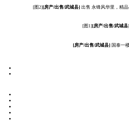
[图2]
[
房产/
出售/
武城县
]
出售 永锋风华里，精品
[图1]
[
房产/
出售/
武城县
[
房产/
出售/
武城县
]
国泰一楼