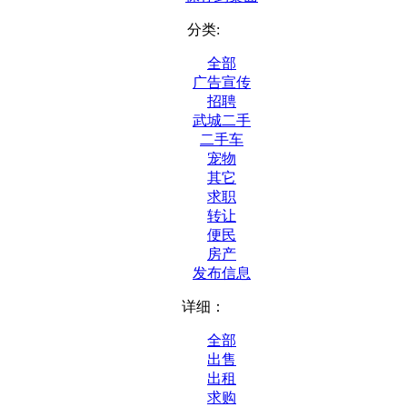
分类:
全部
广告宣传
招聘
武城二手
二手车
宠物
其它
求职
转让
便民
房产
发布信息
详细：
全部
出售
出租
求购