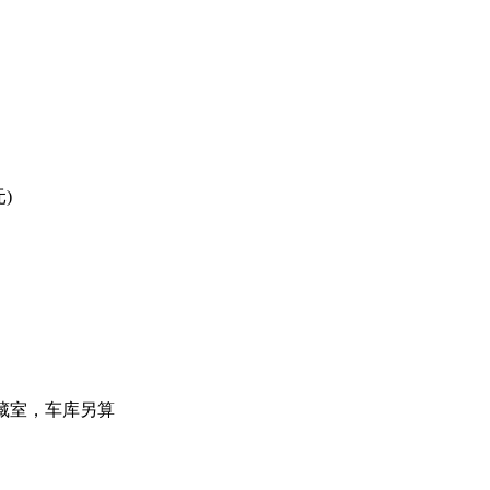
)
储藏室，车库另算