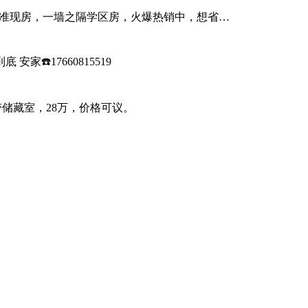
实景准现房，一墙之隔学区房，火爆热销中，想省…
安家☎️17660815519
储藏室，28万，价格可议。