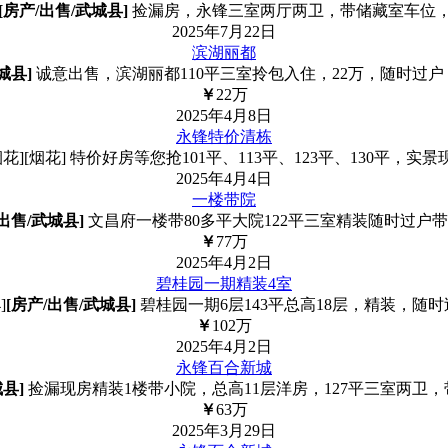
[
房产/
出售/
武城县
]
捡漏房，永锋三室两厅两卫，带储藏室车位，
2025年7月22日
滨湖丽都
城县
]
诚意出售，滨湖丽都110平三室拎包入住，22万，随时过户，17
￥
22
万
2025年4月8日
永锋特价清栋
][烟花] 特价好房等您抢101平、113平、123平、130平，
2025年4月4日
一楼带院
出售/
武城县
]
文昌府一楼带80多平大院122平三室精装随时过户
￥
77
万
2025年4月2日
碧桂园一期精装4室
]
[
房产/
出售/
武城县
]
碧桂园一期6层143平总高18层，精装，随时
￥
102
万
2025年4月2日
永锋百合新城
城县
]
捡漏现房精装1楼带小院，总高11层洋房，127平三室两卫
￥
63
万
2025年3月29日