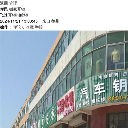
返回
管理
便民 搬家开锁
飞速开锁指纹锁
2024/11/21 13:03:45 来自
德州
操作：
评论 0
收藏
举报