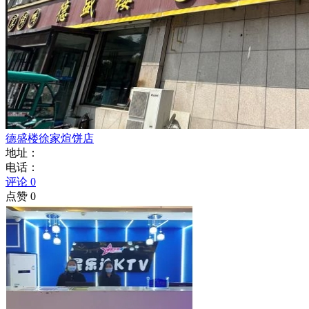
德盛楼徐家煊饼店
地址：
电话：
评论 0
点赞 0